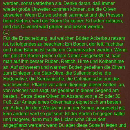
werden, sonst verderben sie. Denke daran, daß immer
wieder große Unwetter kommen können, die die Oliven
abwerfen: Wenn Du sie schnell sammelst und die Pressen
bereit stehen, wird der Sturm Dir keinen Schaden zufügen,
und das Olivenöl wird grüner und besser werden.
(...)
Für die Entscheidung, auf welchen Böden Ackerbau ratsam
ist, ist folgendes zu beachten: Ein Boden, der fett, fruchtbar
und ohne Bäume ist, sollte ein Getreideacker werden. Wenn
der gleiche Boden jedoch dem Nebel ausgesetzt ist, baut
man auf ihm besser Rüben, Rettich, Hirse und Kolbenhirse
an. Auf schwerem und warmem Boden gedeihen die Oliven
zum Einlegen, die Stab-Olive, die Sallentinische, die
Hodenolive, die Sergianische, die Colmianische und die
wachsweiße:
Pflanze vor allem diejenige dieser Sorten an,
von welcher man sagt, sie gedeihe in dieser Gegend am
besten,. Setze diese Oliven im Abstand von je 25 oder 30
Fuß. Zur Anlage eines Olivenhains eignet sich am besten
ein Acker, der dem Westwind und der Sonne ausgesetzt ist;
kein anderer wird so gut sein! Ist der Boden hingegen kälter
und magerer, dann muß die Licianische Olive dort
angepflanzt werden: wenn Du aber diese Sorte in fetten und